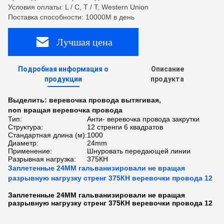
Условия оплаты: L / C, T / T, Western Union
Поставка способности: 10000M в день
Лучшая цена
Подробная информация о
Описание
продукции
продукта
Выделить:
веревочка провода вытягивая
,
non вращая веревочка провода
Тип:
Анти- веревочка провода закрутки
Структура:
12 стренги 6 квадратов
Стандартная длина (м):
1000
Диаметр:
24mm
Применение:
Шнуровать передающей линии
Разрывная нагрузка:
375КН
Заплетенные 24ММ гальванизировали не вращая
разрывную нагрузку стренг 375КН веревочки провода 12
Заплетенные 24ММ гальванизировали не вращая
разрывную нагрузку стренг 375КН веревочки провода 12