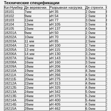
Технические спецификации
Кат.Нумбер
Дя веревочки.
Разрывная нагрузка
Дя стренги.
Ст
18101
7мм
кН 35
2.0мм
8к
18102
9мм
кН 54
2.5мм
8к
18103
11мм
кН 77
3.0мм
8к
18104
13мм
кН 105
3.5мм
8к
18105
15мм
кН 137
4.0мм
8к
18201А
9мм
кН 50
2.0мм
12
18202А
10мм
кН 70
2.3мм
12
18203А
11 мм
кН 85
2.5мм
12
18204А
12 мм
кН 100
2.7мм
12
18205А
13 мм
кН 115
3.0мм
12
18206А
14 мм
кН 130
3.2мм
12
18207А
15мм
кН 143
3.3мм
12
18208А
16мм
кН 160
3.5мм
12
18209А
18мм
кН 206
4.0мм
12
18210А
19мм
кН 236
4.3мм
12
18211А
20мм
кН 266
4.5мм
12
18211Б
20мм
кН 275
4.5мм
12
18212А
22мм
кН 313
4.8мм
12
18212Б
22мм
кН 325
4.8мм
12
18213А
24мм
кН 342
5.0мм
12
18213Б
24мм
кН 375
5.2мм
12
18214А
26мм
кН 400
5.4мм
12
18214Б
26мм
кН 405
4.5мм
18
18215А
28мм
кН 462
6.0мм
12