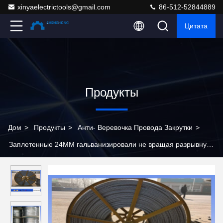
xinyaelectrictools@gmail.com
86-512-52844889
Цитата
Продукты
Дом
>
Продукты
>
Анти- Веревочка Провода Закрутки
>
Заплетенные 24ММ гальванизировали не вращая разрывную
нагрузку стренг 375КН веревочки провода 12