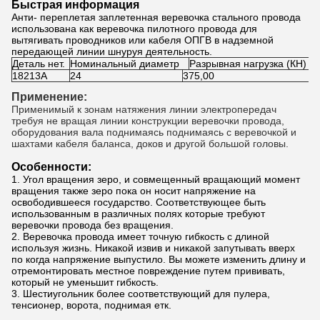
Быстрая информация
Анти- переплетая заплетенная веревочка стального провода
использована как веревочка пилотного провода для
вытягивать проводников или кабеля ОПГВ в надземной
передающей линии шнуруя деятельность.
Деталь нет.
Номинальный диаметр
Разрывная нагрузка (КН)
18213А
24
375,00
Применение:
Применимый к зонам натяжения линии электропередач
требуя не вращая линии конструкции веревочки провода,
оборудования вала поднимаясь поднимаясь с веревочкой и
шахтами кабеля баланса, доков и другой большой головы.
Особенности:
1.
Угол вращения зеро, и совмещенный вращающий момент
вращения также зеро пока он носит напряжение на
освободившееся государство. Соответствующее быть
использованным в различных полях которые требуют
веревочки провода без вращения.
2.
Веревочка провода имеет точную гибкость с длиной
используя жизнь. Никакой извив и никакой запутывать вверх
по когда напряжение выпустило. Вы можете изменить длину и
отремонтировать местное повреждение путем прививать,
который не уменьшит гибкость.
3.
Шестиугольник более соответствующий для пулера,
тенсионер, ворота, поднимая етк.