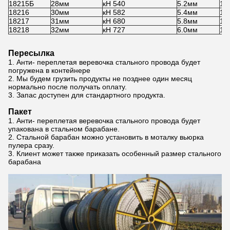
18215Б
28мм
кН 540
5.2мм
18
18216
30мм
кН 582
5.4мм
18
18217
31мм
кН 680
5.8мм
18
18218
32мм
кН 727
6.0мм
18
Пересылка
1.
Анти- переплетая веревочка стального провода будет
погружена в контейнере
2.
Мы будем грузить продукты не позднее один месяц
нормально после получать оплату.
3.
Запас доступен для стандартного продукта.
Пакет
1.
Анти- переплетая веревочка стального провода будет
упакована в стальном барабане.
2.
Стальной барабан можно установить в моталку вьюрка
пулера сразу.
3.
Клиент может также приказать особенный размер стального
барабана