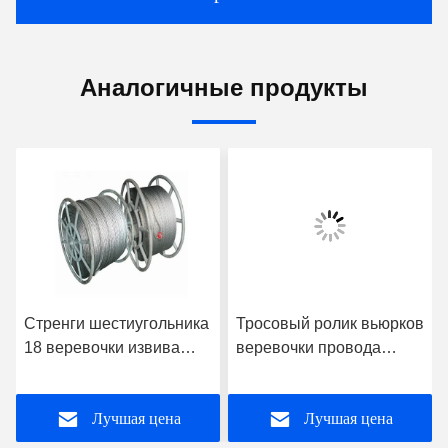
Аналогичные продукты
Стренги шестиугольника
Тросовый ролик вьюрков
18 веревочки извива
веревочки провода
стренг шестиугольника
серии ГСП для займет
12 анти- для 9-42мм
веревочка, высокая
Лучшая цена
Лучшая цена
эффективность