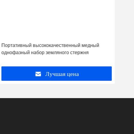
Портативный высококачественный медный
HPG
однофазный набор земляного стержня
дви
гид
Лучшая цена