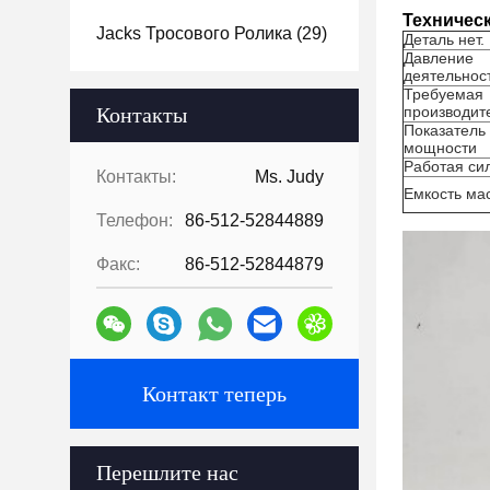
Техничес
Jacks Тросового Ролика
(29)
Деталь нет.
Давление
деятельнос
Требуемая
Контакты
производит
Показатель
мощности
Работая си
Контакты:
Ms. Judy
Емкость ма
Телефон:
86-512-52844889
Факс:
86-512-52844879
Контакт теперь
Перешлите нас