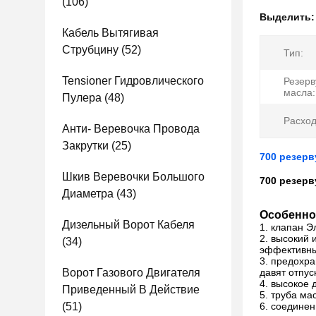
(106)
Выделить
Кабель Вытягивая
Струбцину
(52)
Тип:
Tensioner Гидровлического
Резерв
масла:
Пулера
(48)
Расход
Анти- Веревочка Провода
Закрутки
(25)
700 резерв
Шкив Веревочки Большого
700 резерв
Диаметра
(43)
Особенно
Дизельный Ворот Кабеля
1. клапан Э
2. высокий 
(34)
эффективны
3. предохра
Ворот Газового Двигателя
давят отпус
4. высокое 
Приведенный В Действие
5. труба м
(51)
6. соединен