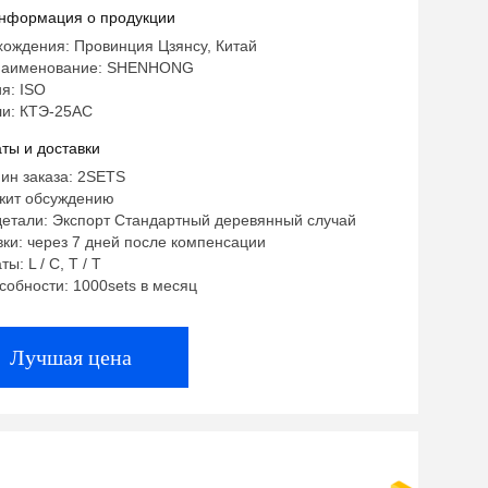
ческий электрический
нформация о продукции
хождения: Провинция Цзянсу, Китай
наименование: SHENHONG
я: ISO
и: КТЭ-25АС
ты и доставки
ин заказа: 2SETS
жит обсуждению
детали: Экспорт Стандартный деревянный случай
ки: через 7 дней после компенсации
ы: L / C, T / T
собности: 1000sets в месяц
Лучшая цена