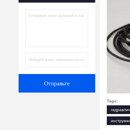
Отправьте
Tags:
гидравли
инструме