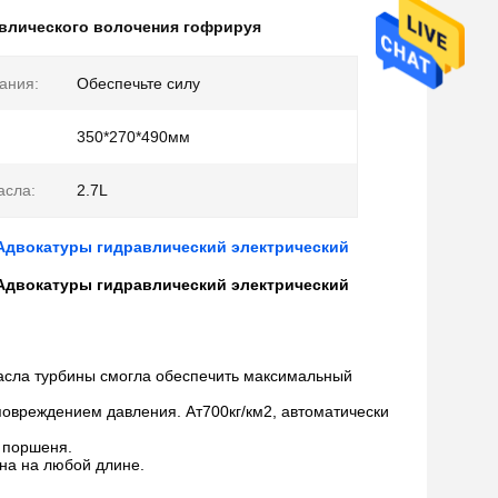
авлического волочения гофрируя
ания:
Обеспечьте силу
350*270*490мм
асла:
2.7L
 Адвокатуры гидравлический электрический
 Адвокатуры гидравлический электрический
масла турбины смогла обеспечить максимальный
повреждением давления. Ат700кг/км2, автоматически
 поршеня.
на на любой длине.