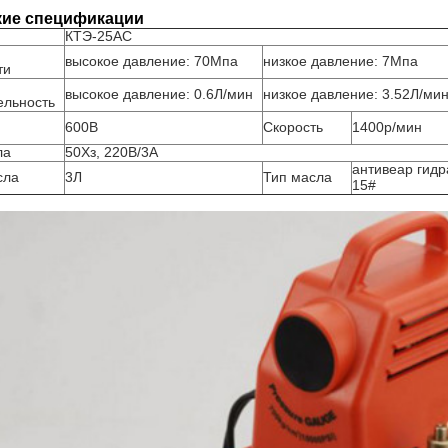
кие спецификации
КТЭ-25АС
высокое давление: 70Мпа
низкое давление: 7Мпа
ти
высокое давление: 0.6Л/мин
низкое давление: 3.52Л/ми
ельность
600В
Скорость
1400р/мин
ла
50Хз, 220В/3А
антивеар гидр
сла
3Л
Тип масла
15#