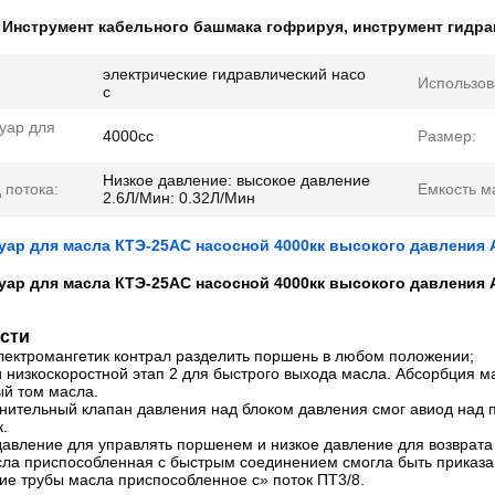
:
Инструмент кабельного башмака гофрируя
,
инструмент гидр
электрические гидравлический насо
Использов
с
уар для
4000cc
Размер:
Низкое давление: высокое давление
 потока:
Емкость м
2.6Л/Мин: 0.32Л/Мин
уар для масла КТЭ-25АС насосной 4000кк высокого давления
уар для масла КТЭ-25АС насосной 4000кк высокого давления
сти
лектромангетик контрал разделить поршень в любом положении;
и низкоскоростной этап 2 для быстрого выхода масла. Абсорбция 
й том масла.
нительный клапан давления над блоком давления смог авиод над 
к.
давление для управлять поршенем и низкое давление для возврата
асла приспособленная с быстрым соединением смогла быть приказа
ие трубы масла приспособленное с» поток ПТ3/8.