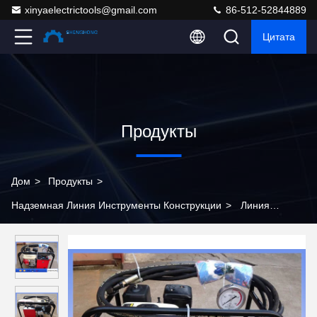
xinyaelectrictools@gmail.com
86-512-52844889
Цитата
Продукты
Дом
>
Продукты
>
Надземная Линия Инструменты Конструкции
>
Линия
конструкция высокой эффективности надземная оборудует
гидронасос 2 этапов