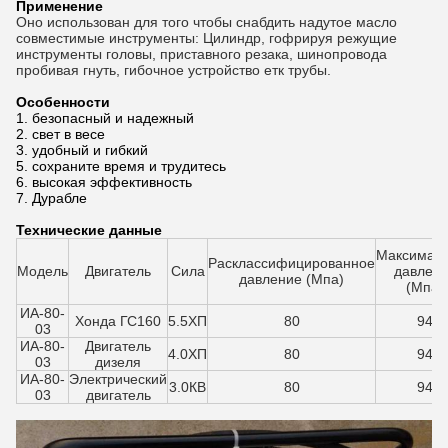
Применение
Оно использован для того чтобы снабдить надутое масло
совместимые инструменты: Цилиндр, гофрируя режущие
инструменты головы, приставного резака, шинопровода
пробивая гнуть, гибочное устройство етк трубы.
Особенности
1. безопасный и надежный
2. свет в весе
3. удобный и гибкий
5. сохраните время и трудитесь
6. высокая эффективность
7. Дурабле
Технические данные
Максимал
Расклассифицированное
Модель
Двигатель
Сила
давлен
давление (Мпа)
(Мпа)
ИА-80-
Хонда ГС160
5.5ХП
80
94
03
ИА-80-
Двигатель
4.0ХП
80
94
03
дизеля
ИА-80-
Электрический
3.0КВ
80
94
03
двигатель