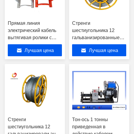
Прямая линия
Стренги
электрический кабель
шестиугольника 12
вытягивая ролики с
гальванизированные
алюминиевым колесом
заплетенный стальной
Лучшая цена
Лучшая цена
анти- диаметр 9-28мм
веревочки провода
извива
Стренги
Тон-ось 1 тонны
шестиугольника 12
приведенная в
гальванизировали анти-
действие кабелем