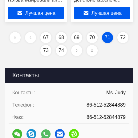
переплетая веревочку
вытягивая ворот с
Лучшая цена
Лучшая цена
пилота веревочки
бензиновым
стального провода
двигателем Ямаха
67
68
69
70
71
72
73
74
Контакты
Контакты:
Ms. Judy
Телефон:
86-512-52844889
Факс:
86-512-52844879