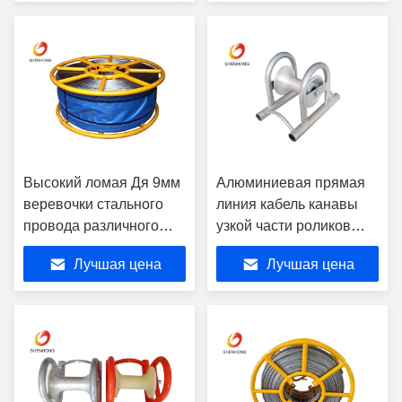
вытягивать веревочки
более быстрого
провода
приведенный в
действие,
сверхмощный ворот
Высокий ломая Дя 9мм
Алюминиевая прямая
веревочки стального
линия кабель канавы
провода различного
узкой части роликов
размера силы анти-
кабеля вытягивая шкив
Лучшая цена
Лучшая цена
переплетая
заплетенный 11мм
13мм