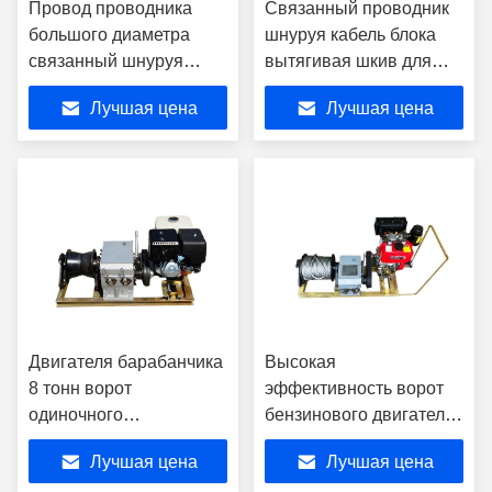
Провод проводника
Связанный проводник
большого диаметра
шнуруя кабель блока
связанный шнуруя
вытягивая шкив для
провод модели 1040
надземной линии
Лучшая цена
Лучшая цена
шкива блока вытягивая
модели 508 передачи
шкив
Двигателя барабанчика
Высокая
8 тонн ворот
эффективность ворот
одиночного
бензинового двигателя
приведенный в
воздушного
Лучшая цена
Лучшая цена
действие для
охлаждения 3 тонн