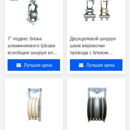
7" подвес блока
Двухцелевой шнуруя
алюминиевого Шеаве
шкив веревочки
всеобщие шнуруя или
провода с блоком
ролик Кроссарм
тросового шкива колеса
Лучшая цена
Лучшая цена
нейлона или алюминия