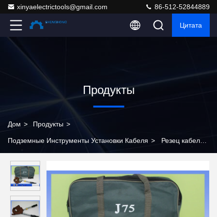
xinyaelectrictools@gmail.com
86-512-52844889
Цитата
Продукты
Дом
>
Продукты
>
Подземные Инструменты Установки Кабеля
>
Резец кабеля
храповика режущих инструментов Дж75 кабеля портативный
до 75мм