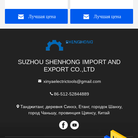
инструмент крепления
50-400мм2 Кабельный
Лучшая цена
Лучшая цена
соединитель
Гидравлический
инструмент крепления
SUZHOU SHENHONG IMPORT AND
EXPORT CO.,LTD
xinyaelectrictools@gmail.com
86-512-52844889
Танджитанг, деревня Синхэ, Етанг, городок Шанху,
город Чаньшу, провинция Цзянсу, Китай