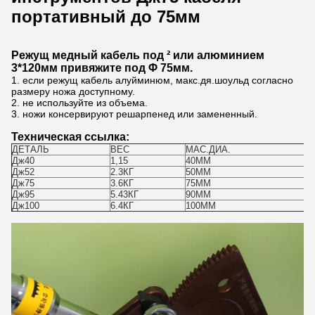
портативный до 75мм
Режущ медный кабель под ² или алюминием
3*120мм привяжите под Φ 75мм.
1.
если режущ кабель алуйминюм, макс.дя.шоульд согласно
размеру ножа доступному.
2.
не используйте из объема.
3.
ножи консервируют решарпенед или замененный.
Техническая ссылка:
ДЕТАЛЬ
ВЕС
МАС.ДИА.
Д
Дж40
1,15
40ММ
26
Дж52
2.3КГ
50ММ
37
Дж75
3.6КГ
75ММ
42
Дж95
5.43КГ
90ММ
81
Дж100
6.4КГ
100ММ
49